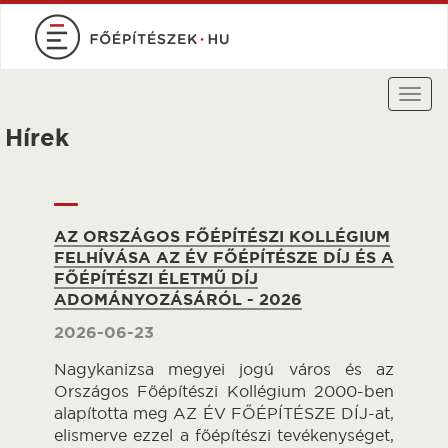
Ugrás
a
tartalomra
Togg
navi
Hírek
AZ ORSZÁGOS FŐÉPÍTÉSZI KOLLÉGIUM
FELHÍVÁSA AZ ÉV FŐÉPÍTÉSZE DÍJ ÉS A
FŐÉPÍTÉSZI ÉLETMŰ DÍJ
ADOMÁNYOZÁSÁRÓL - 2026
2026-06-23
Nagykanizsa megyei jogú város és az
Országos Főépítészi Kollégium 2000-ben
alapította meg AZ ÉV FŐÉPÍTÉSZE DÍJ-at,
elismerve ezzel a főépítészi tevékenységet,