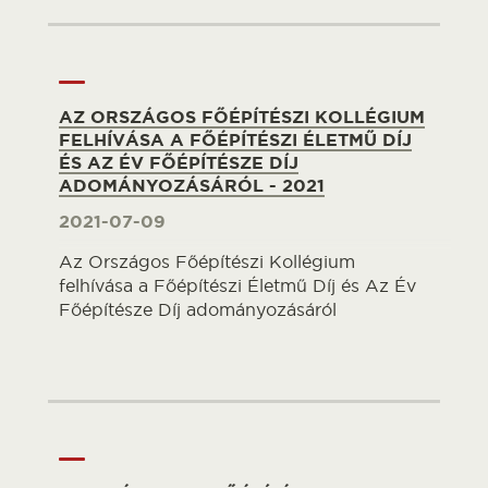
AZ ORSZÁGOS FŐÉPÍTÉSZI KOLLÉGIUM
FELHÍVÁSA A FŐÉPÍTÉSZI ÉLETMŰ DÍJ
ÉS AZ ÉV FŐÉPÍTÉSZE DÍJ
ADOMÁNYOZÁSÁRÓL - 2021
2021-07-09
Az Országos Főépítészi Kollégium
felhívása a Főépítészi Életmű Díj és Az Év
Főépítésze Díj adományozásáról