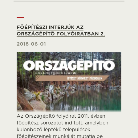
FŐÉPÍTÉSZI INTERJÚK AZ
ORSZÁGÉPÍTŐ FOLYÓIRATBAN 2.
2018-06-01
Az Országépítő folyóirat 2011. évben
főépítész sorozatot indított, amelyben
különböző léptékű települések
főépítészeinek munkáját mutatja be.