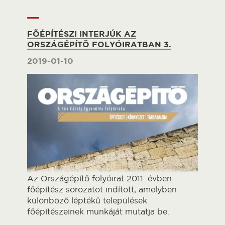
FŐÉPÍTÉSZI INTERJÚK AZ
ORSZÁGÉPÍTŐ FOLYÓIRATBAN 3.
2019-01-10
Az Országépítő folyóirat 2011. évben
főépítész sorozatot indított, amelyben
különböző léptékű települések
főépítészeinek munkáját mutatja be.