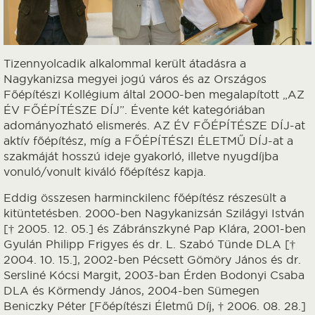
Tizennyolcadik alkalommal került átadásra a
Nagykanizsa megyei jogú város és az Országos
Főépítészi Kollégium által 2000-ben megalapított „AZ
ÉV FŐÉPÍTÉSZE DÍJ”. Évente két kategóriában
adományozható elismerés. AZ ÉV FŐÉPÍTÉSZE DÍJ-at
aktív főépítész, míg a FŐÉPÍTÉSZI ÉLETMŰ DÍJ-at a
szakmáját hosszú ideje gyakorló, illetve nyugdíjba
vonuló/vonult kiváló főépítész kapja.
Eddig összesen harminckilenc főépítész részesült a
kitüntetésben. 2000-ben Nagykanizsán Szilágyi István
[† 2005. 12. 05.] és Zábránszkyné Pap Klára, 2001-ben
Gyulán Philipp Frigyes és dr. L. Szabó Tünde DLA [†
2004. 10. 15.], 2002-ben Pécsett Gömöry János és dr.
Sersliné Kócsi Margit, 2003-ban Érden Bodonyi Csaba
DLA és Körmendy János, 2004-ben Sümegen
Beniczky Péter [Főépítészi Életmű Díj, † 2006. 08. 28.]