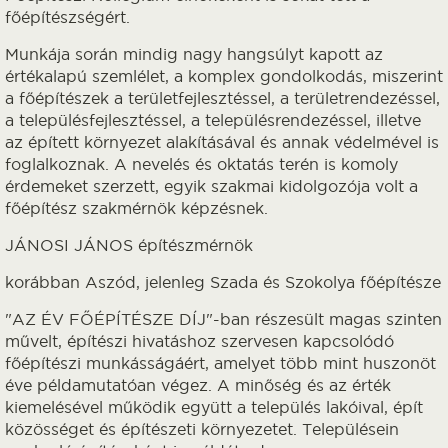
főépítészségért.
Munkája során mindig nagy hangsúlyt kapott az
értékalapú szemlélet, a komplex gondolkodás, miszerint
a főépítészek a területfejlesztéssel, a területrendezéssel,
a településfejlesztéssel, a településrendezéssel, illetve
az épített környezet alakításával és annak védelmével is
foglalkoznak. A nevelés és oktatás terén is komoly
érdemeket szerzett, egyik szakmai kidolgozója volt a
főépítész szakmérnök képzésnek.
JÁNOSI JÁNOS építészmérnök
korábban Aszód, jelenleg Szada és Szokolya főépítésze
"AZ ÉV FŐÉPÍTÉSZE DÍJ"-ban részesült magas szinten
művelt, építészi hivatáshoz szervesen kapcsolódó
főépítészi munkásságáért, amelyet több mint huszonöt
éve példamutatóan végez. A minőség és az érték
kiemelésével működik együtt a település lakóival, épít
közösséget és építészeti környezetet. Településein