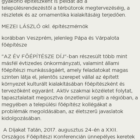
gyakorló építészként is példát ad a
településrendezéstől a térbútorok megtervezéséig, a
részletek és az ornamentika kialakításáig terjedően.
MEZEI LÁSZLÓ okl. építészmérnök
korábban Veszprém, jelenleg Pápa és Várpalota
főépítésze
"AZ ÉV FŐÉPÍTÉSZE DÍJ"-ban részesült több mint
másfél évtizedes önkormányzati, valamint állami
főépítészi munkásságáért, amely feladatokat magas
szinten látja el, jelentős szerepet vállal az épített
környezet kulturált kialakításában főépítészként és
tervezőként egyaránt. Aktív szakmai közéletet folytat,
tapasztalatait megosztva önzetlenül segíti a régióban, a
megyében a települési főépítész kollégákat a
problémák megoldásában, az életszerű javaslatok
kidolgozásában.
A Díjakat Tatán, 2017. augusztus 24-én a XXII.
Országos Főépítészi Konferencián ünnepélyes keretek