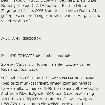
ben Miskolcon Arató György [Főépítészi Életmű Díj],
Bodonyi Csaba DLA [Főépítészi Életmű Díj] és
Zsigmond László, 2016-ban Kecskeméten Rátkai Attila
[Főépítészi Életmű Díj], András István és Varga Csaba
vehették át a díjat.
A 2017. évi díjazottak:
PHILIPP FRIGYES okl. építészmérnök
25 évig Vác, majd Hatvan, jelenleg Esztergom és
Kismaros főépítésze.
"FŐÉPÍTÉSZI ÉLETMŰ DÍJ"-ban részesült 30 éves
főépítészi munkásságáért, amely számára hivatás,
tervező, alkotó munka. 1995-ben tagja volt a Főépítészi
Statútum Bizottságnak, 1996-ban ő szervezte meg
Vácott az I. Főépítészi Konferenciát, az Országos
Főépítészi Kollégium elnökeként is sokat tett a