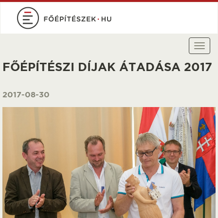
Ugrás
a
tartalomra
Togg
navi
FŐÉPÍTÉSZI DÍJAK ÁTADÁSA 2017
2017-08-30