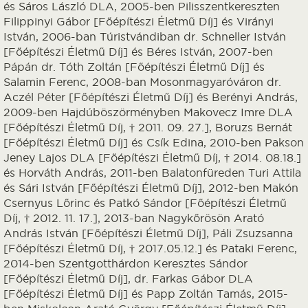
és Sáros László DLA, 2005-ben Pilisszentkereszten
Filippinyi Gábor [Főépítészi Életmű Díj] és Virányi
István, 2006-ban Túristvándiban dr. Schneller István
[Főépítészi Életmű Díj] és Béres István, 2007-ben
Pápán dr. Tóth Zoltán [Főépítészi Életmű Díj] és
Salamin Ferenc, 2008-ban Mosonmagyaróváron dr.
Aczél Péter [Főépítészi Életmű Díj] és Berényi András,
2009-ben Hajdúböszörményben Makovecz Imre DLA
[Főépítészi Életmű Díj, † 2011. 09. 27.], Boruzs Bernát
[Főépítészi Életmű Díj] és Csík Edina, 2010-ben Pakson
Jeney Lajos DLA [Főépítészi Életmű Díj, † 2014. 08.18.]
és Horváth András, 2011-ben Balatonfüreden Turi Attila
és Sári István [Főépítészi Életmű Díj], 2012-ben Makón
Csernyus Lőrinc és Patkó Sándor [Főépítészi Életmű
Díj, † 2012. 11. 17.], 2013-ban Nagykőrösön Arató
András István [Főépítészi Életmű Díj], Páli Zsuzsanna
[Főépítészi Életmű Díj, † 2017.05.12.] és Pataki Ferenc,
2014-ben Szentgotthárdon Keresztes Sándor
[Főépítészi Életmű Díj], dr. Farkas Gábor DLA
[Főépítészi Életmű Díj] és Papp Zoltán Tamás, 2015-