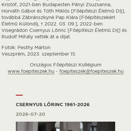
Kristóf, 2021-ben Budapesten Pányi Zsuzsanna,
Horváth Gábor és Tóth Miklós [Főépítészi Életmű Díj],
továbbá Zábránszkyné Pap Klára [Főépítészekért
Életmű Különdíj, † 2022. 03. 09.], 2022-ben
Visegrádon Csernyus Lőrinc [Főépítészi Életmű Díj] és
Rudolf Mihály vették át a díjat.
Fotók: Pesthy Márton
Veszprém, 2023. szeptember 15.
Országos Főépítészi Kollégium
www.foepiteszek.hu
-
foepiteszek@foepiteszek.hu
CSERNYUS LŐRINC 1961-2026
2026-07-20