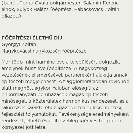
(balról: Porga Gyula polgármester, Salamin Ferenc
elnök, Sulyok Balázs főépítész, Fabacsovics Zoltán
díjazott)
FŐÉPÍTÉSZI ÉLETMŰ DÍJ
Györgyi Zoltán
Nagykovácsi nagyközség főépítésze
Már több mint harminc éve a településért dolgozik,
amelynek húsz éve főépítésze. A nagyközség
vezetésének elismerésével, partnereként alakítja annak
építészeti megjelenését. Az agglomerációban rövid idő
alatt megnőtt egykori faluban elősegíti az
önkormányzati beruházások magas építészeti
minőségét, a közterületek harmonikus rendezését, és a
falurészek karakteréhez igazodó településrendezési,
fejlesztési folyamatokat. Tevékenysége eredményeként
rendezett, élhető és építészetileg igényes települési
környezet jött létre.