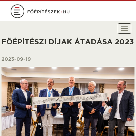
Ugrás
a
tartalomra
Togg
navi
FŐÉPÍTÉSZI DÍJAK ÁTADÁSA 2023
2023-09-19