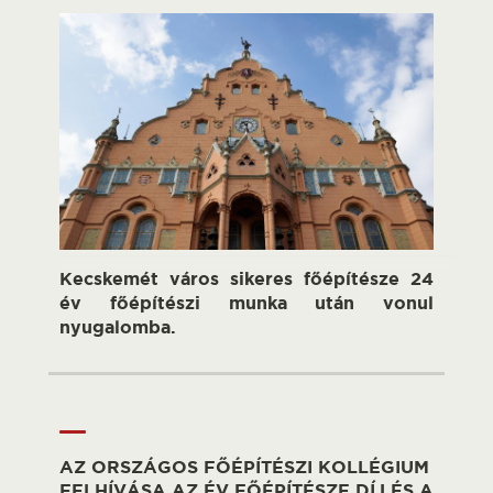
Kecskemét város sikeres főépítésze 24
év főépítészi munka után vonul
nyugalomba.
AZ ORSZÁGOS FŐÉPÍTÉSZI KOLLÉGIUM
FELHÍVÁSA AZ ÉV FŐÉPÍTÉSZE DÍJ ÉS A