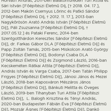
Horváth András, 2011-ben Balatonfüreden Turi Attila és
Sári István [Főépítészi Életmű Díj, [† 2018. 04. 17.],
2012-ben Makón Csernyus Lőrinc és Patkó Sándor
[Főépítészi Életmű Díj, † 2012. 11. 17.], 2013-ban
Nagykőrösön Arató András István [Főépítészi Életmű
Díj], Páli Zsuzsanna [Főépítészi Életmű Díj, †
2017.05.12.] és Pataki Ferenc, 2014-ben
Szentgotthárdon Keresztes Sándor [Főépítészi Életmű
Díj], dr. Farkas Gábor DLA [Főépítészi Életmű Díj] és
Papp Zoltán Tamás, 2015-ben Miskolcon Arató György
[Főépítészi Életmű Díj], Bodonyi Csaba DLA
[Főépítészi Életmű Díj] és Zsigmond László, 2016-ban
Kecskeméten Rátkai Attila [Főépítészi Életmű Díj],
András István és Varga Csaba, 2017-ben Tatán Philipp
Frigyes [Főépítészi Életmű Díj], Jánosi János és Mezei
László, 2018-ban Kaposváron Mészáros János
[Főépítészi Életmű Díj], Bánkuti Melitta és Öveges
László, 2019-ben Tihanyban Turi Attila [Főépítészi
Életmű Díj], L. Balogh Krisztina és Tényi András,
2020-ban Budapesten Fábián Éva [Főépítészi Életmű
Díj], Mozsár Ágnes [Főépítészi Életmű Díj], Dankó