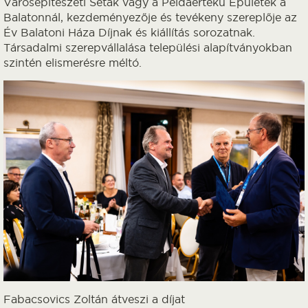
Városépítészeti Séták vagy a Példaértékű Épületek a
Balatonnál, kezdeményezője és tevékeny szereplője az
Év Balatoni Háza Díjnak és kiállítás sorozatnak.
Társadalmi szerepvállalása települési alapítványokban
szintén elismerésre méltó.
Fabacsovics Zoltán átveszi a díjat