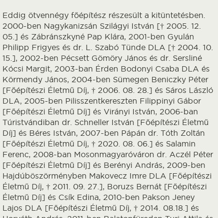
Eddig ötvennégy főépítész részesült a kitüntetésben.
2000-ben Nagykanizsán Szilágyi István [† 2005. 12.
05.] és Zábránszkyné Pap Klára, 2001-ben Gyulán
Philipp Frigyes és dr. L. Szabó Tünde DLA [† 2004. 10.
15.], 2002-ben Pécsett Gömöry János és dr. Sersliné
Kócsi Margit, 2003-ban Érden Bodonyi Csaba DLA és
Körmendy János, 2004-ben Sümegen Beniczky Péter
[Főépítészi Életmű Díj, † 2006. 08. 28.] és Sáros László
DLA, 2005-ben Pilisszentkereszten Filippinyi Gábor
[Főépítészi Életmű Díj] és Virányi István, 2006-ban
Túristvándiban dr. Schneller István [Főépítészi Életmű
Díj] és Béres István, 2007-ben Pápán dr. Tóth Zoltán
[Főépítészi Életmű Díj, † 2020. 08. 06.] és Salamin
Ferenc, 2008-ban Mosonmagyaróváron dr. Aczél Péter
[Főépítészi Életmű Díj] és Berényi András, 2009-ben
Hajdúböszörményben Makovecz Imre DLA [Főépítészi
Életmű Díj, † 2011. 09. 27.], Boruzs Bernát [Főépítészi
Életmű Díj] és Csík Edina, 2010-ben Pakson Jeney
Lajos DLA [Főépítészi Életmű Díj, † 2014. 08.18.] és