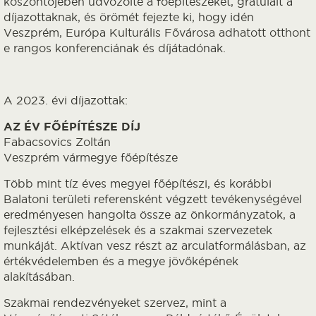
köszöntőjében üdvözölte a főépítészeket, gratulált a
díjazottaknak, és örömét fejezte ki, hogy idén
Veszprém, Európa Kulturális Fővárosa adhatott otthont
e rangos konferenciának és díjátadónak.
A 2023. évi díjazottak:
AZ ÉV FŐÉPÍTÉSZE DÍJ
Fabacsovics Zoltán
Veszprém vármegye főépítésze
Több mint tíz éves megyei főépítészi, és korábbi
Balatoni területi referensként végzett tevékenységével
eredményesen hangolta össze az önkormányzatok, a
fejlesztési elképzelések és a szakmai szervezetek
munkáját. Aktívan vesz részt az arculatformálásban, az
értékvédelemben és a megye jövőképének
alakításában.
Szakmai rendezvényeket szervez, mint a