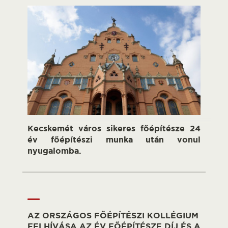
Kecskemét város sikeres főépítésze 24
év főépítészi munka után vonul
nyugalomba.
AZ ORSZÁGOS FŐÉPÍTÉSZI KOLLÉGIUM
FELHÍVÁSA AZ ÉV FŐÉPÍTÉSZE DÍJ ÉS A