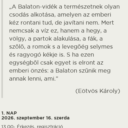
„A Balaton-vidék a természetnek olyan
csodás alkotása, amelyen az emberi
kéz rontani tud, de javítani nem. Mert
nemcsak a víz ez, hanem a hegy, a
völgy, a partok alakulása, a fák, a
szőlő, a romok s a levegőég selymes
és ragyogó kékje is. S ha ezen
egységből csak egyet is elront az
emberi önzés: a Balaton szűnik meg
annak lenni, ami.”
(Eötvös Károly)
1. NAP
2026. szeptember 16. szerda
13.00-
Érkezés, regisztráció