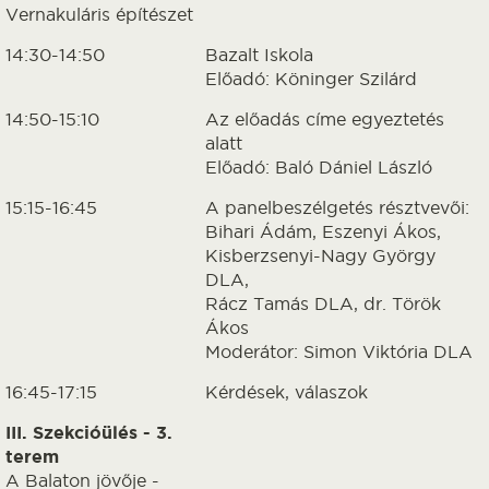
Vernakuláris építészet
14:30-14:50
Bazalt Iskola
Előadó: Köninger Szilárd
14:50-15:10
Az előadás címe egyeztetés
alatt
Előadó: Baló Dániel László
15:15-16:45
A panelbeszélgetés résztvevői:
Bihari Ádám, Eszenyi Ákos,
Kisberzsenyi-Nagy György
DLA,
Rácz Tamás DLA, dr. Török
Ákos
Moderátor: Simon Viktória DLA
16:45-17:15
Kérdések, válaszok
III. Szekcióülés - 3.
terem
A Balaton jövője -