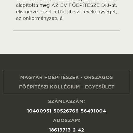
alapította meg AZ ÉV FŐÉPÍTÉSZE DÍJ-at,
elismerve ezzel a főépítészi tevékenységet,
az önkormányzati, á
MAGYAR FŐÉPÍTÉSZEK - ORSZÁGOS
FŐÉPÍTÉSZI KOLLÉGIUM - EGYESÜLET
SZÁMLASZÁM:
10400951-50526766-56491004
ADÓSZÁM:
18619713-2-42