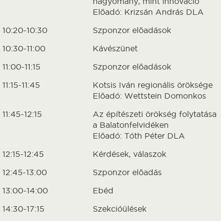
hagyomány, mint innováció
Előadó: Krizsán András DLA
10:20-10:30
Szponzor előadások
10:30-11:00
Kávészünet
11:00-11:15
Szponzor előadások
11:15-11:45
Kotsis Iván regionális öröksége
Előadó: Wettstein Domonkos
11:45-12:15
Az építészeti örökség folytatása
a Balatonfelvidéken
Előadó: Tóth Péter DLA
12:15-12:45
Kérdések, válaszok
12:45-13:00
Szponzor előadás
13:00-14:00
Ebéd
14:30-17:15
Szekcióülések