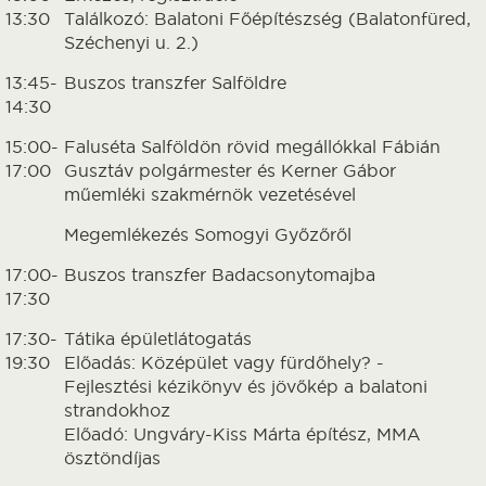
13:30
Találkozó: Balatoni Főépítészség (Balatonfüred,
Széchenyi u. 2.)
13:45-
Buszos transzfer Salföldre
14:30
15:00-
Faluséta Salföldön rövid megállókkal Fábián
17:00
Gusztáv polgármester és Kerner Gábor
műemléki szakmérnök vezetésével
Megemlékezés Somogyi Győzőről
17:00-
Buszos transzfer Badacsonytomajba
17:30
17:30-
Tátika épületlátogatás
19:30
Előadás: Középület vagy fürdőhely? -
Fejlesztési kézikönyv és jövőkép a balatoni
strandokhoz
Előadó: Ungváry-Kiss Márta építész, MMA
ösztöndíjas