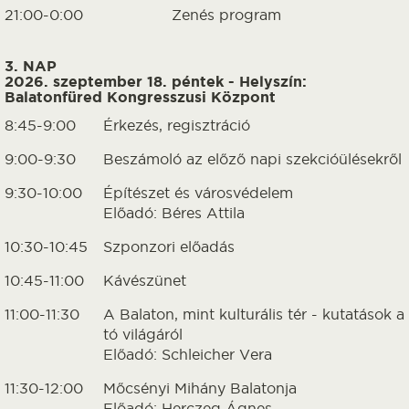
21:00-0:00
Zenés program
3. NAP
2026. szeptember 18. péntek - Helyszín:
Balatonfüred Kongresszusi Központ
8:45-9:00
Érkezés, regisztráció
9:00-9:30
Beszámoló az előző napi szekcióülésekről
9:30-10:00
Építészet és városvédelem
Előadó: Béres Attila
10:30-10:45
Szponzori előadás
10:45-11:00
Kávészünet
11:00-11:30
A Balaton, mint kulturális tér - kutatások a
tó világáról
Előadó: Schleicher Vera
11:30-12:00
Mőcsényi Mihány Balatonja
Előadó: Herczeg Ágnes