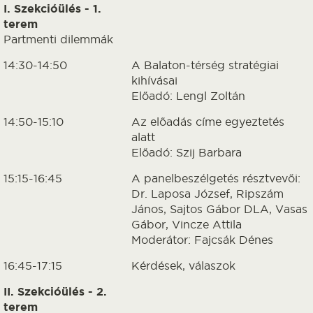
I. Szekcióülés - 1.
terem
Partmenti dilemmák
14:30-14:50
A Balaton-térség stratégiai
kihívásai
Előadó: Lengl Zoltán
14:50-15:10
Az előadás címe egyeztetés
alatt
Előadó: Szij Barbara
15:15-16:45
A panelbeszélgetés résztvevői:
Dr. Laposa József, Ripszám
János, Sajtos Gábor DLA, Vasas
Gábor, Vincze Attila
Moderátor: Fajcsák Dénes
16:45-17:15
Kérdések, válaszok
II. Szekcióülés - 2.
terem