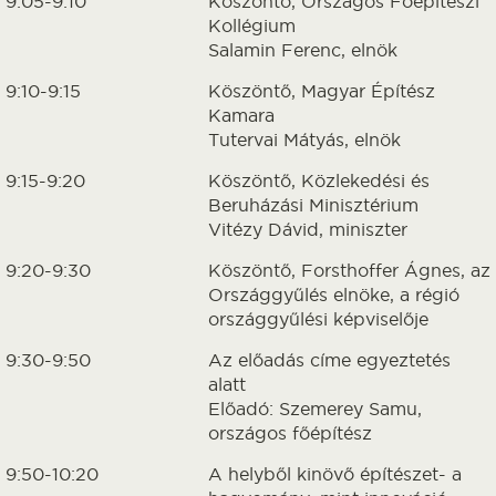
9:05-9:10
Köszöntő, Országos Főépítészi
Kollégium
Salamin Ferenc, elnök
9:10-9:15
Köszöntő, Magyar Építész
Kamara
Tutervai Mátyás, elnök
9:15-9:20
Köszöntő, Közlekedési és
Beruházási Minisztérium
Vitézy Dávid, miniszter
9:20-9:30
Köszöntő, Forsthoffer Ágnes, az
Országgyűlés elnöke, a régió
országgyűlési képviselője
9:30-9:50
Az előadás címe egyeztetés
alatt
Előadó: Szemerey Samu,
országos főépítész
9:50-10:20
A helyből kinövő építészet- a