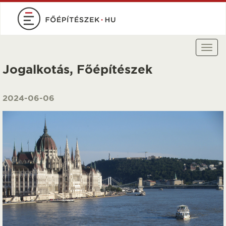
Ugrás
a
tartalomra
Togg
navi
Jogalkotás, Főépítészek
2024-06-06