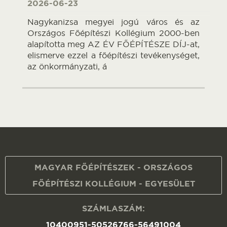
2026-06-23
Nagykanizsa megyei jogú város és az
Országos Főépítészi Kollégium 2000-ben
alapította meg AZ ÉV FŐÉPÍTÉSZE DÍJ-at,
elismerve ezzel a főépítészi tevékenységet,
az önkormányzati, á
MAGYAR FŐÉPÍTÉSZEK - ORSZÁGOS
FŐÉPÍTÉSZI KOLLÉGIUM - EGYESÜLET
SZÁMLASZÁM:
10400951-50526766-56491004