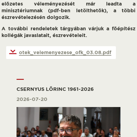
előzetes véleményezését már leadta a
minisztériumnak (pdf-ben letölthetők), a többi
észrevételezésén dolgozik.
A további rendeletek tárgyában várjuk a főépítész
kollégák javaslatait, észrevételeit.
otek_velemenyezese_ofk_03.08.pdf
CSERNYUS LŐRINC 1961-2026
2026-07-20