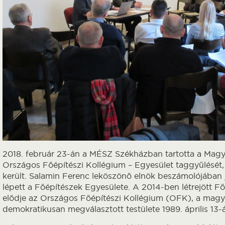
2018. február 23-án a MÉSZ Székházban tartotta a Magy
Országos Főépítészi Kollégium – Egyesület taggyűlését, ah
került. Salamin Ferenc leköszönő elnök beszámolójában 
lépett a Főépítészek Egyesülete. A 2014-ben létrejött F
elődje az Országos Főépítészi Kollégium (OFK), a magy
demokratikusan megválasztott testülete 1989. április 13-