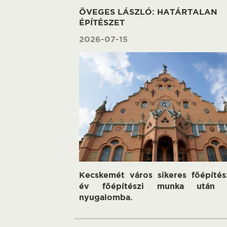
ÖVEGES LÁSZLÓ: HATÁRTALAN
ÉPÍTÉSZET
2026-07-15
Kecskemét város sikeres főépíté
év főépítészi munka után 
nyugalomba.