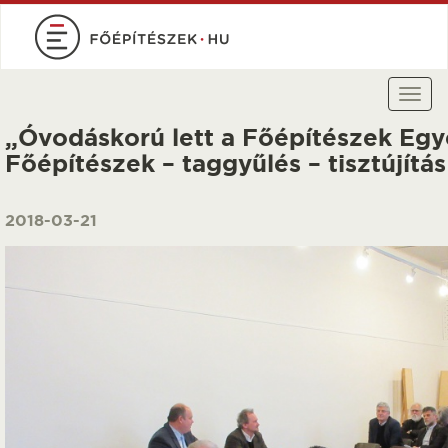
Ugrás
a
tartalomra
Togg
navi
„Óvodáskorú lett a Főépítészek Egy
Főépítészek – taggyűlés – tisztújítá
2018-03-21