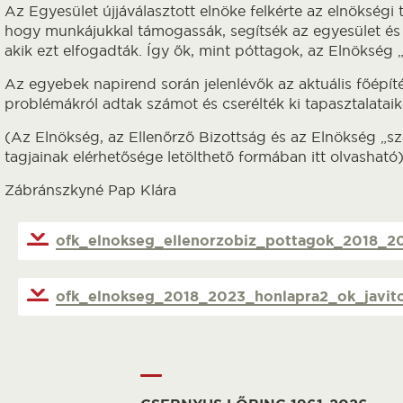
Az Egyesület újjáválasztott elnöke felkérte az elnökségi t
hogy munkájukkal támogassák, segítsék az egyesület és
akik ezt elfogadták. Így ők, mint póttagok, az Elnökség „
Az egyebek napirend során jelenlévők az aktuális főépíté
problémákról adtak számot és cserélték ki tapasztalataik
(Az Elnökség, az Ellenőrző Bizottság és az Elnökség „sz
tagjainak elérhetősége letölthető formában itt olvasható
Zábránszkyné Pap Klára
ofk_elnokseg_ellenorzobiz_pottagok_2018_2
ofk_elnokseg_2018_2023_honlapra2_ok_javito