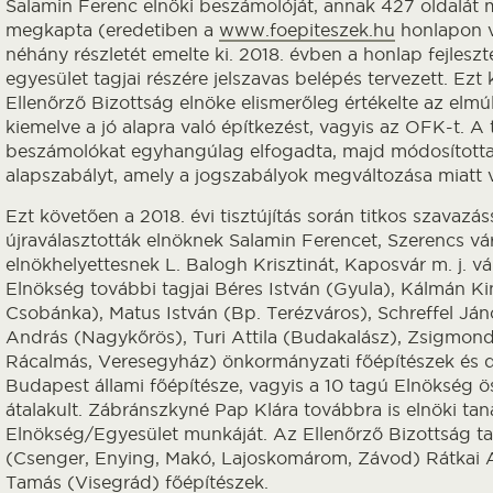
Salamin Ferenc elnöki beszámolóját, annak 427 oldalát 
megkapta (eredetiben a
www.foepiteszek.hu
honlapon v
néhány részletét emelte ki. 2018. évben a honlap fejleszté
egyesület tagjai részére jelszavas belépés tervezett. Ezt 
Ellenőrző Bizottság elnöke elismerőleg értékelte az elmúl
kiemelve a jó alapra való építkezést, vagyis az OFK-t. A
beszámolókat egyhangúlag elfogadta, majd módosította
alapszabályt, amely a jogszabályok megváltozása miatt 
Ezt követően a 2018. évi tisztújítás során titkos szavazás
újraválasztották elnöknek Salamin Ferencet, Szerencs vár
elnökhelyettesnek L. Balogh Krisztinát, Kaposvár m. j. vá
Elnökség további tagjai Béres István (Gyula), Kálmán Kin
Csobánka), Matus István (Bp. Terézváros), Schreffel Ján
András (Nagykőrös), Turi Attila (Budakalász), Zsigmond
Rácalmás, Veresegyház) önkormányzati főépítészek és dr
Budapest állami főépítésze, vagyis a 10 tagú Elnökség ö
átalakult. Zábránszkyné Pap Klára továbbra is elnöki tan
Elnökség/Egyesület munkáját. Az Ellenőrző Bizottság ta
(Csenger, Enying, Makó, Lajoskomárom, Závod) Rátkai At
Tamás (Visegrád) főépítészek.