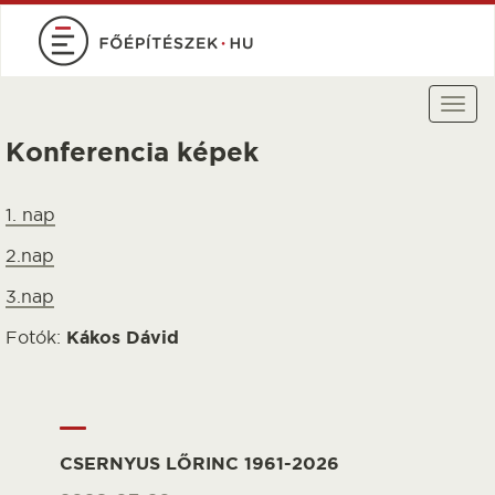
Ugrás
a
tartalomra
Togg
navi
Konferencia képek
1. nap
2.nap
3.nap
Fotók:
Kákos Dávid
CSERNYUS LŐRINC 1961-2026