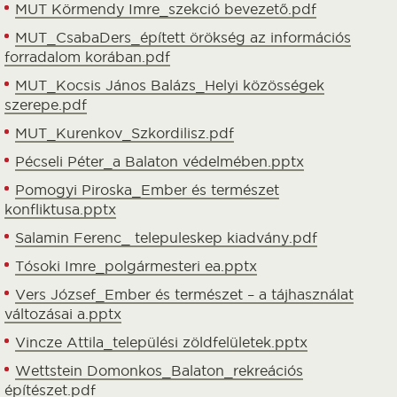
MUT Körmendy Imre_szekció bevezető.pdf
MUT_CsabaDers_épített örökség az információs
forradalom korában.pdf
MUT_Kocsis János Balázs_Helyi közösségek
szerepe.pdf
MUT_Kurenkov_Szkordilisz.pdf
Pécseli Péter_a Balaton védelmében.pptx
Pomogyi Piroska_Ember és természet
konfliktusa.pptx
Salamin Ferenc_ telepuleskep kiadvány.pdf
Tósoki Imre_polgármesteri ea.pptx
Vers József_Ember és természet – a tájhasználat
változásai a.pptx
Vincze Attila_települési zöldfelületek.pptx
Wettstein Domonkos_Balaton_rekreációs
építészet.pdf