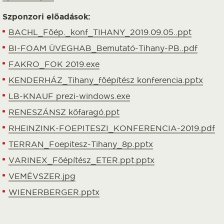
Szponzori előadások:
BACHL_Főép._konf_TIHANY_2019.09.05..ppt
BI-FOAM ÜVEGHAB_Bemutató-Tihany-PB..pdf
FAKRO_FOK 2019.exe
KENDERHÁZ_Tihany_főépítész konferencia.pptx
LB-KNAUF prezi-windows.exe
RENESZÁNSZ kőfaragó.ppt
RHEINZINK-FOEPITESZI_KONFERENCIA-2019.pdf
TERRAN_Foepitesz-Tihany_8p.pptx
VARINEX_Főépítész_ETER.ppt.pptx
VEMÉVSZER.jpg
WIENERBERGER.pptx