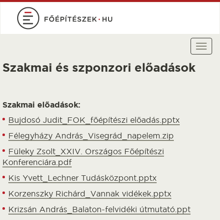
Ugrás
a
tartalomra
Togg
navi
Szakmai és szponzori előadások
Szakmai előadások:
Bujdosó Judit_FOK_főépítészi előadás.pptx
Félegyházy András_Visegrád_napelem.zip
Füleky Zsolt_XXIV. Országos Főépítészi
Konferenciára.pdf
Kis Yvett_Lechner Tudásközpont.pptx
Korzenszky Richárd_Vannak vidékek.pptx
Krizsán András_Balaton-felvidéki útmutató.ppt