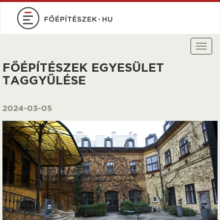
Ugrás
a
tartalomra
Togg
navi
FŐÉPÍTÉSZEK EGYESÜLET
TAGGYŰLÉSE
2024-03-05