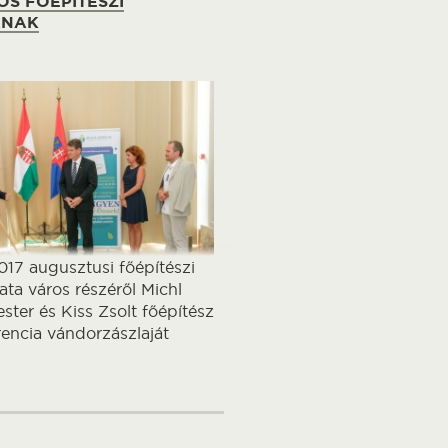
OS FŐÉPÍTÉSZI
ÁNAK
017 augusztusi főépítészi
ta város részéről Michl
ster és Kiss Zsolt főépítész
rencia vándorzászlaját