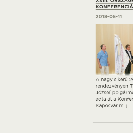
XXIII. ORSZÁG
KONFERENCI
2018-05-11
A nagy sikerű 2
rendezvényen Ta
József polgárme
adta át a Konfe
Kaposvár m. j.