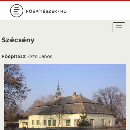
Ugrás
a
tartalomra
Togg
navi
Szécsény
Főépítész:
Őze János