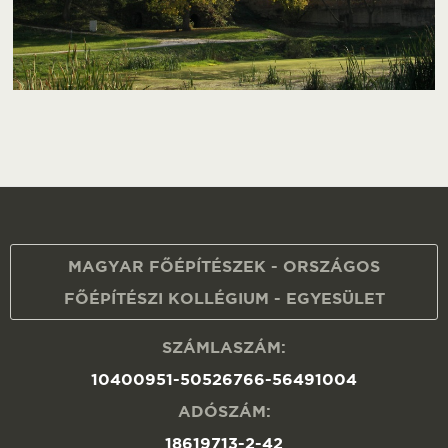
MAGYAR FŐÉPÍTÉSZEK - ORSZÁGOS
FŐÉPÍTÉSZI KOLLÉGIUM - EGYESÜLET
SZÁMLASZÁM:
10400951-50526766-56491004
ADÓSZÁM:
18619713-2-42