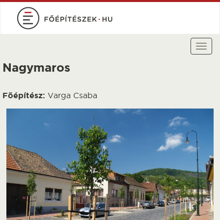
Ugrás
a
tartalomra
Togg
navi
Nagymaros
Főépítész:
Varga Csaba