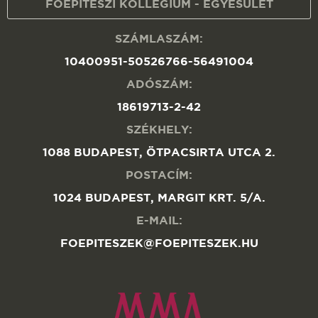
FŐÉPÍTÉSZI KOLLÉGIUM - EGYESÜLET
SZÁMLASZÁM:
10400951-50526766-56491004
ADÓSZÁM:
18619713-2-42
SZÉKHELY:
1088 BUDAPEST, ÖTPACSIRTA UTCA 2.
POSTACÍM:
1024 BUDAPEST, MARGIT KRT. 5/A.
E-MAIL:
FOEPITESZEK@FOEPITESZEK.HU