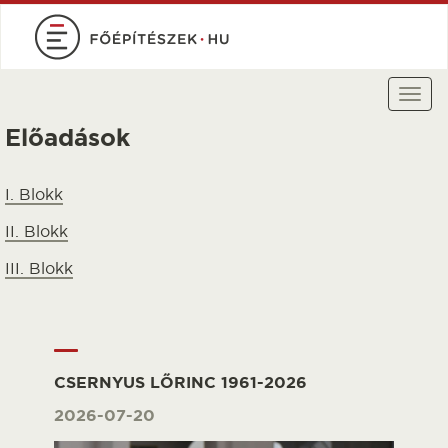
Ugrás
a
tartalomra
Togg
navi
Előadások
I. Blokk
II. Blokk
III. Blokk
CSERNYUS LŐRINC 1961-2026
2026-07-20