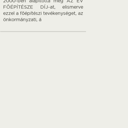
2000-ben alapította meg AZ ÉV
FŐÉPÍTÉSZE DÍJ-at, elismerve
ezzel a főépítészi tevékenységet, az
önkormányzati, á