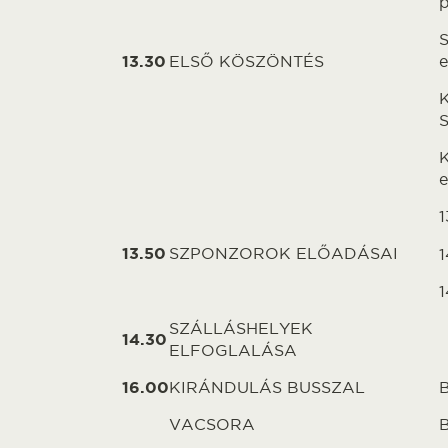
p
S
13.30
ELSŐ KÖSZÖNTÉS
e
K
S
K
e
1
13.50
SZPONZOROK ELŐADÁSAI
1
1
SZÁLLÁSHELYEK
14.30
ELFOGLALÁSA
16.00
KIRÁNDULÁS BUSSZAL
B
VACSORA
B