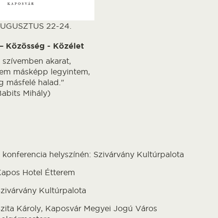
AUGUSZTUS 22-24.
 – Közösség - Közélet
an szívemben akarat,
zem másképp legyintem,
ág másfelé halad."
Babits Mihály)
 konferencia helyszínén: Szivárvány Kultúrpalota
apos Hotel Étterem
zivárvány Kultúrpalota
zita Károly, Kaposvár Megyei Jogú Város