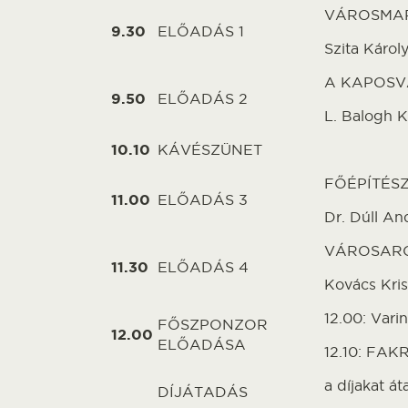
VÁROSMAR
9.30
ELŐADÁS 1
Szita Káro
A KAPOSV
9.50
ELŐADÁS 2
L. Balogh K
10.10
KÁVÉSZÜNET
FŐÉPÍTÉS
11.00
ELŐADÁS 3
Dr. Dúll An
VÁROSARC
11.30
ELŐADÁS 4
Kovács Kris
12.00: Varin
FŐSZPONZOR
12.00
ELŐADÁSA
12.10: FAK
a díjakat át
DÍJÁTADÁS