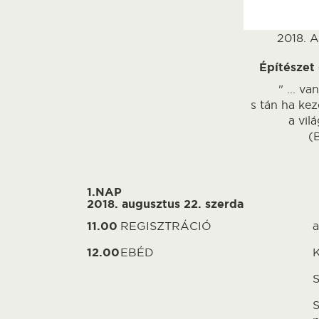
2018. 
Építészet
" ... v
s tán ha ke
a vil
(
1.NAP
2018. augusztus 22. szerda
11.00
REGISZTRÁCIÓ
a
12.00
EBÉD
K
S
S