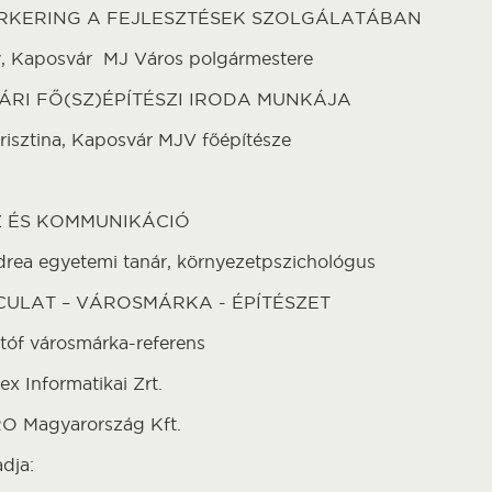
KERING A FEJLESZTÉSEK SZOLGÁLATÁBAN
ly, Kaposvár MJ Város polgármestere
ÁRI FŐ(SZ)ÉPÍTÉSZI IRODA MUNKÁJA
risztina, Kaposvár MJV főépítésze
Z ÉS KOMMUNIKÁCIÓ
drea egyetemi tanár, környezetpszichológus
ULAT – VÁROSMÁRKA - ÉPÍTÉSZET
tóf városmárka-referens
ex Informatikai Zrt.
RO Magyarország Kft.
adja: