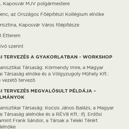
y, Kaposvár MJV polgármestere
enc, az Országos Főépítészi Kollégium elnöke
risztina, Kaposvár Város főépítésze
l Étterem
vó szerint
I TERVEZÉS A GYAKORLATBAN - WORKSHOP
nisztikai Társaság: Körmendy Imre, a Magyar
ai Társaság elnöke és a Völgyzugoly Műhely Kft.:
 vezető tervező
I TERVEZÉS MEGVALÓSULT PÉLDÁJA –
ULMÁNYOK
nisztikai Társaság: Kocsis János Balázs, a Magyar
i Társaság alelnöke és a RÉV8 Kft.: ifj. Erdősi
amint Frank Sándor, a Társak a Teleki Térért
lelnöke