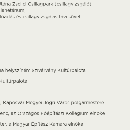
tána Zselici Csillagpark (csillagvizsgáló),
lanetárium,
lőadás és csillagvizsgálás távcsővel
ia helyszínén: Szivárvány Kultúrpalota
Kultúrpalota
y, Kaposvár Megyei Jogú Város polgármestere
enc, az Országos Főépítészi Kollégium elnöke
ter, a Magyar Építész Kamara elnöke