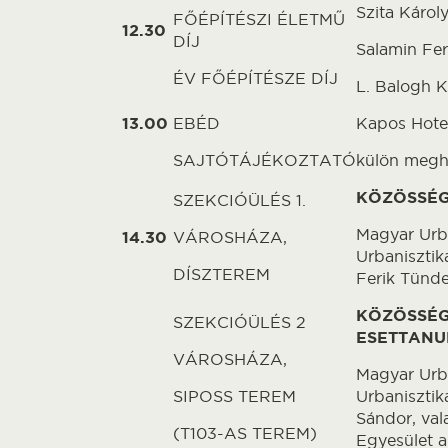
Szita Károl
FŐÉPÍTÉSZI ÉLETMŰ
12.30
DÍJ
Salamin Fer
ÉV FŐÉPÍTÉSZE DÍJ
L. Balogh K
13.00
EBÉD
Kapos Hote
SAJTÓTÁJÉKOZTATÓ
külön meghí
KÖZÖSSÉG
SZEKCIÓÜLÉS 1.
Magyar Urba
14.30
VÁROSHÁZA,
Urbanisztik
DÍSZTEREM
Ferik Tünde
KÖZÖSSÉG
SZEKCIÓÜLÉS 2
ESETTAN
VÁROSHÁZA,
Magyar Urba
SIPOSS TEREM
Urbanisztika
Sándor, val
(T103-AS TEREM)
Egyesület a