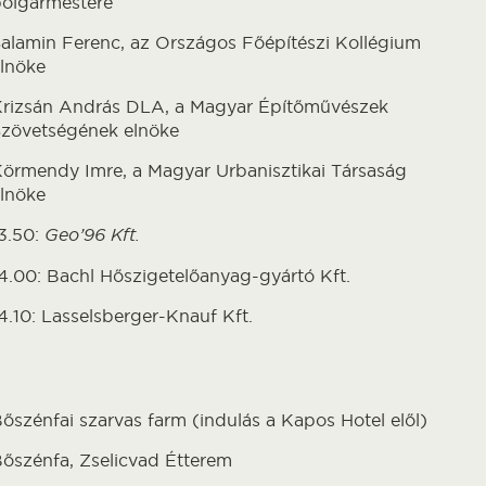
olgármestere
alamin Ferenc, az Országos Főépítészi Kollégium
lnöke
rizsán András DLA, a Magyar Építőművészek
zövetségének elnöke
örmendy Imre, a Magyar Urbanisztikai Társaság
lnöke
3.50:
Geo’96 Kft.
4.00: Bachl Hőszigetelőanyag-gyártó Kft.
4.10: Lasselsberger-Knauf Kft.
őszénfai szarvas farm (indulás a Kapos Hotel elől)
őszénfa, Zselicvad Étterem