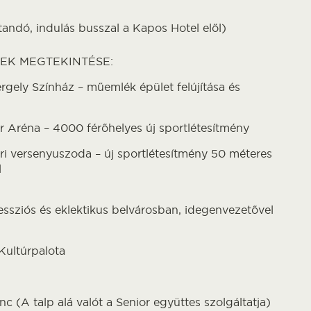
tandó, indulás busszal a Kapos Hotel elől)
EK MEGTEKINTÉSE:
rgely Színház – műemlék épület felújítása és
 Aréna – 4000 férőhelyes új sportlétesítmény
i versenyuszoda – új sportlétesítmény 50 méteres
l
essziós és eklektikus belvárosban, idegenvezetővel
Kultúrpalota
c (A talp alá valót a Senior együttes szolgáltatja)