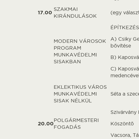
SZAKMAI
17.00
(egy válasz
KIRÁNDULÁSOK
ÉPÍTKEZÉS
A) Csiky Ge
MODERN VÁROSOK
bővítése
PROGRAM
MUNKAVÉDELMI
B) Kaposvár
SISAKBAN
C) Kaposvár
medencéve
EKLEKTIKUS VÁROS
MUNKAVÉDELMI
Séta a szec
SISAK NÉLKÜL
Szivárvány 
POLGÁRMESTERI
20.00
Köszöntő
FOGADÁS
Vacsora, Tán