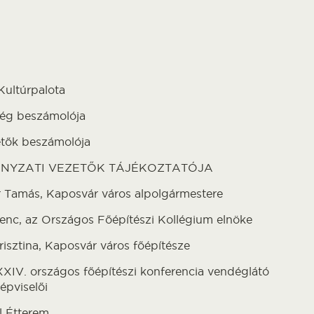
Kultúrpalota
ég beszámolója
etők beszámolója
ÁNYZATI VEZETŐK TÁJÉKOZTATÓJA
r Tamás, Kaposvár város alpolgármestere
enc, az Országos Főépítészi Kollégium elnöke
risztina, Kaposvár város főépítésze
 XXIV. országos főépítészi konferencia vendéglátó
épviselői
l Étterem