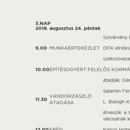
3.NAP
2018. augusztus 24. péntek
Szivárvány 
9.00
MUNKAÉRTEKEZLET
OFK elnöks
szekcióvez
10.00
ÉPÍTÉSÜGYÉRT FELELŐS KORM
átadják: Dé
Salamin Fer
VÁNDORZÁSZLÓ
11.30
L. Balogh K
ÁTADÁSA
átveszik: a
városának k
12.00
EBÉD
Kapos Hote