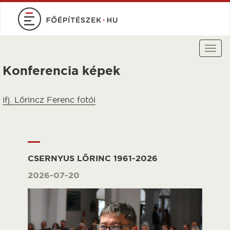
Ugrás
a
tartalomra
Togg
navi
Konferencia képek
ifj. Lőrincz Ferenc fotói
CSERNYUS LŐRINC 1961-2026
2026-07-20