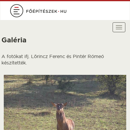
Ugrás
a
tartalomra
Togg
navi
Galéria
A fotókat ifj. Lőrincz Ferenc és Pintér Rómeó
készítették.