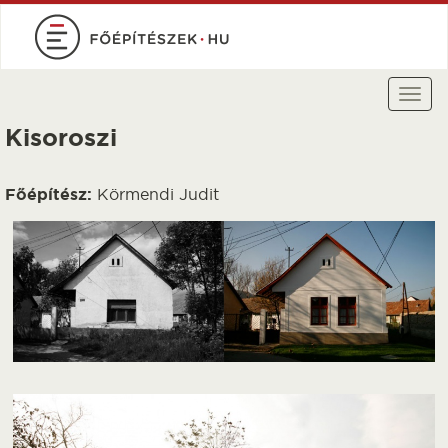
Ugrás
a
tartalomra
Togg
navi
Kisoroszi
Főépítész:
Körmendi Judit